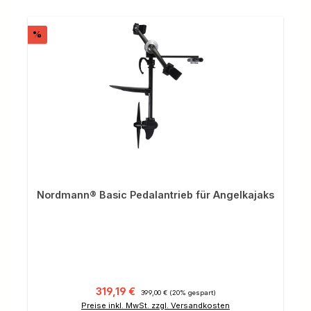
Rabatt
%
Nordmann® Basic Pedalantrieb für Angelkajaks
Verkaufspreis:
Regulärer Preis:
319,19 €
399,00 €
(20% gespart)
Preise inkl. MwSt. zzgl. Versandkosten