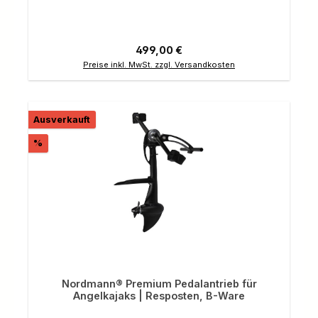
Regulärer Preis:
499,00 €
Preise inkl. MwSt. zzgl. Versandkosten
Ausverkauft
Rabatt
%
Nordmann® Premium Pedalantrieb für
Angelkajaks | Resposten, B-Ware