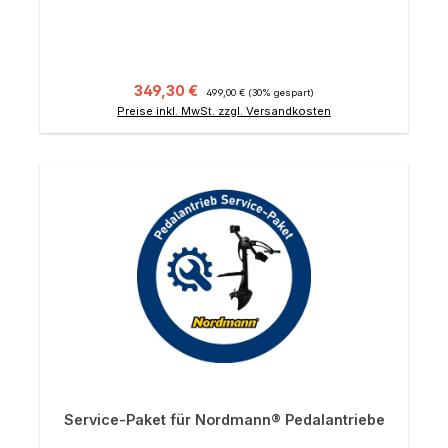
Verkaufspreis:
Regulärer Preis:
349,30 €
499,00 €
(30% gespart)
Preise inkl. MwSt. zzgl. Versandkosten
Service-Paket für Nordmann® Pedalantriebe