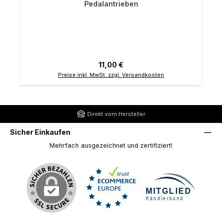
Pedalantrieben
Regulärer Preis:
11,00 €
Preise inkl. MwSt. zzgl. Versandkosten
Direkt vom Hersteller
Sicher Einkaufen
Mehrfach ausgezeichnet und zertifiziert!