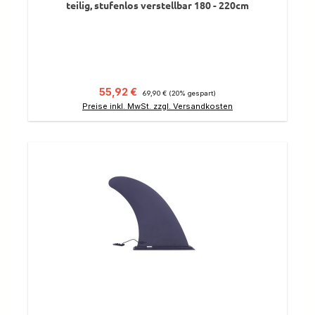
teilig, stufenlos verstellbar 180 - 220cm
Verkaufspreis:
Regulärer Preis:
55,92 €
69,90 €
(20% gespart)
Preise inkl. MwSt. zzgl. Versandkosten