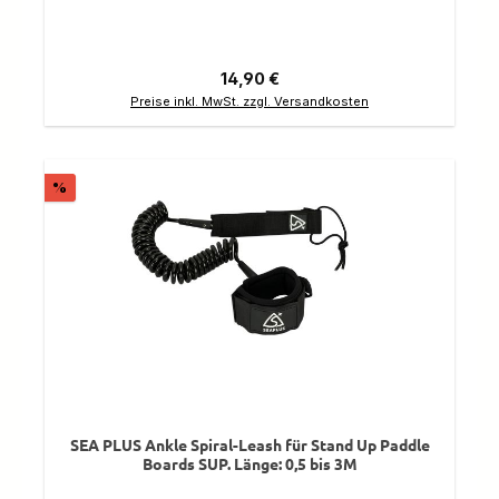
Regulärer Preis:
14,90 €
Preise inkl. MwSt. zzgl. Versandkosten
Rabatt
%
SEA PLUS Ankle Spiral-Leash für Stand Up Paddle
Boards SUP. Länge: 0,5 bis 3M