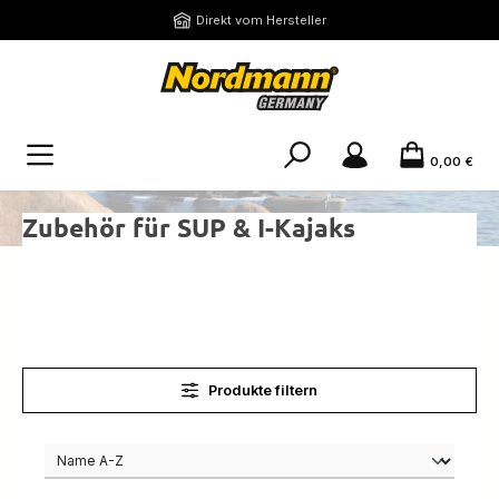
Zum Hauptinhalt springen
Direkt vom Hersteller
0,00 €
Zubehör für SUP & I-Kajaks
Produkte filtern