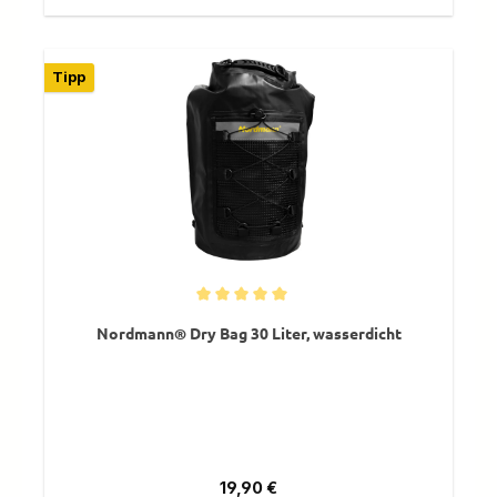
Tipp
Durchschnittliche Bewertung von 5 von 5 Sternen
Nordmann® Dry Bag 30 Liter, wasserdicht
Regulärer Preis:
19,90 €