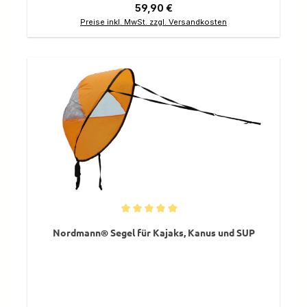
Regulärer Preis:
59,90 €
Preise inkl. MwSt. zzgl. Versandkosten
Durchschnittliche Bewertung von 5 von 5 Sternen
Nordmann® Segel für Kajaks, Kanus und SUP