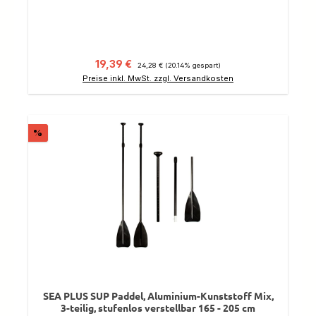
Verkaufspreis:
Regulärer Preis:
19,39 €
24,28 €
(20.14% gespart)
Preise inkl. MwSt. zzgl. Versandkosten
Rabatt
%
SEA PLUS SUP Paddel, Aluminium-Kunststoff Mix,
3-teilig, stufenlos verstellbar 165 - 205 cm