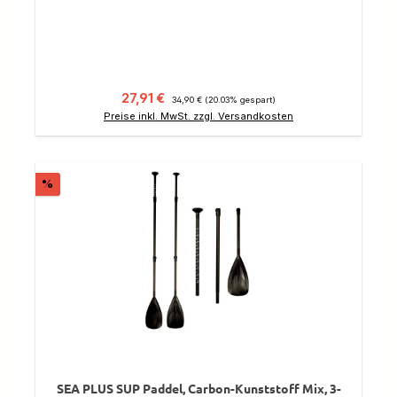
Verkaufspreis:
Regulärer Preis:
27,91 €
34,90 €
(20.03% gespart)
Preise inkl. MwSt. zzgl. Versandkosten
Rabatt
%
SEA PLUS SUP Paddel, Carbon-Kunststoff Mix, 3-