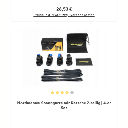
Regulärer Preis:
26,53 €
Preise inkl. MwSt. zzgl. Versandkosten
Durchschnittliche Bewertung von 4 von 5 Sternen
Nordmann® Spanngurte mit Ratsche 2-teilig | 4-er
Set