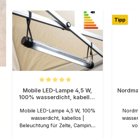
Tipp
Durchschnittliche Bewertung von 5 von 5 Sternen
Durchsch
Mobile LED-Lampe 4,5 W,
Nordman
100% wasserdicht, kabellos
| Beleuchtung für Zelte,
Mobile LED-Lampe 4,5 W, 100%
Wasserwandern, Angeln
Nordma
wasserdicht, kabellos |
wasserdicht 3
Beleuchtung für Zelte, Camping,
vo
Outdoor, Wasserwandern, Angeln
unsc