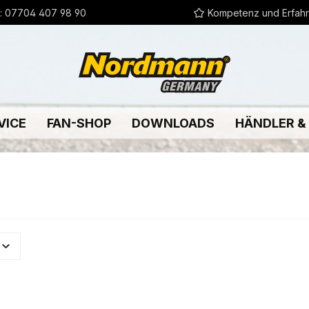
:
07704 407 98 90
Kompetenz und Erfah
VICE
FAN-SHOP
DOWNLOADS
HÄNDLER &