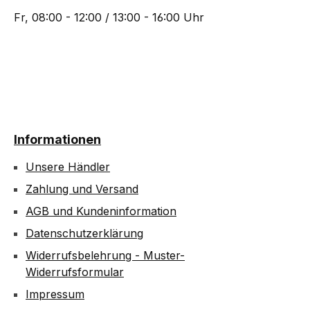
Tageslicht-weiß Abmessungen (L/
du den
Fr, 08:00 - 12:00 / 13:00 - 16:00 Uhr
Ø): ca. 390 x 35mm Gewicht: ca.
Tasche
360g Strahlungswinkel: 120°
befestig
100% wasserdicht - IP 68
Gewic
Effizienzklasse A 4 Beleuchtungs-
Schlüss
Modi: Sicherheitsdatenblatt
fixiert
führt. Vi
einzie
Informationen
von 
verlu
Unsere Händler
Zugrif
Zahlung und Versand
daran
AGB und Kundeninformation
gerad
Nordma
Datenschutzerklärung
Sicherh
Widerrufsbelehrung - Muster-
Tools,
Widerrufsformular
Impressum