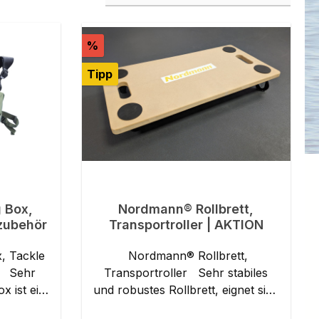
Rabatt
%
Tipp
tung von 4 von 5 Sternen
 Box,
Nordmann® Rollbrett,
zubehör
Transportroller | AKTION
, Tackle
Nordmann® Rollbrett,
hr
Transportroller Sehr stabiles
x ist ein
und robustes Rollbrett, eignet sich
 gleich,
sehr gut zum Bewegen von