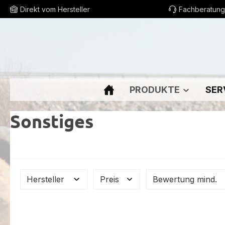
Direkt vom Hersteller
Fachberatung
m Hauptinhalt springen
Zur Suche springen
Zur Hauptnavigation springen
PRODUKTE
SER
Sonstiges
Hersteller
Preis
Bewertung mind.