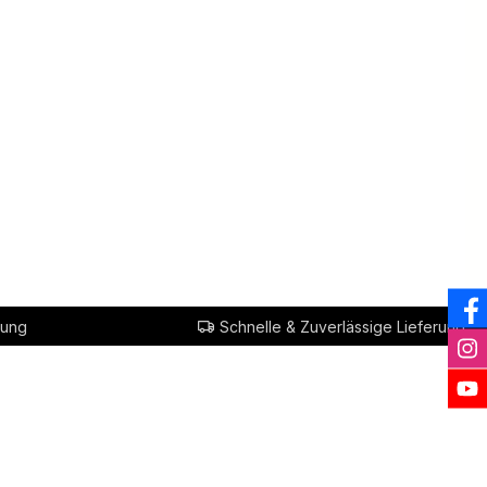
er eine
2,50 kg
, und,
auf dem
ein Sitz
en
tigten
bieten
m.
terial
100 %
nd, u. a.
rung
Schnelle & Zuverlässige Lieferung
ge leicht
amthöhe:
m (L/B) -
 (L/B)
be: oliv-