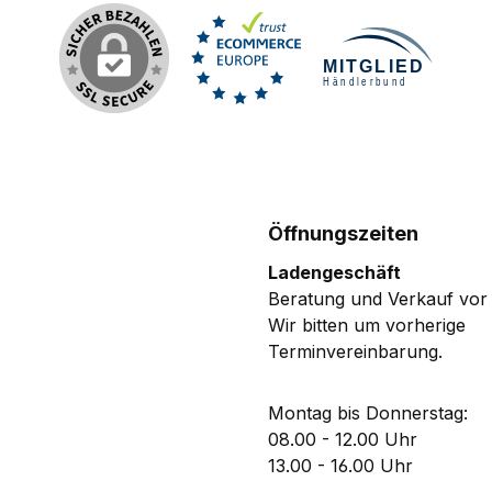
ausziehbaren
elanhängers besteht aus
stbarem Edelstahl und ist
rch eine zusätzliche
chutzbeschichtung vor
osion geschützt. Die
nation aus gehärtetem
erial und Flexibilität
rleistet eine optimale
Öffnungszeiten
g. Mit der großzügigen
Ladengeschäft
ge kannst du deine Tools,
Beratung und Verkauf vor 
e Schlüssel und deine
Wir bitten um vorherige
ets bequem und ohne
Terminvereinbarung.
änkungen verwenden. Das
 Gehäuse des Nordmann®
ders ist nicht nur robust
Montag bis Donnerstag:
 bruchfest, sondern
08.00 - 12.00 Uhr
schend leicht. Mit dem
13.00 - 16.00 Uhr
ssigen Karabiner kannst