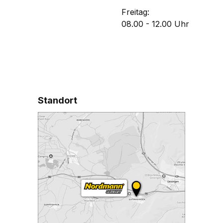
 Schlüsseljojo an Hose,
Freitag:
, Gürtel oder Rucksack
08.00 - 12.00 Uhr
en, ohne dabei störendes
ht zu bemerken. Deine
el und Tools sind sicher
, egal wohin dein Tag dich
elseitigkeit ist Trumpf: Der
hbare Schlüsselanhänger
Standort
Nordmann® ermöglicht
stfreien und schnellen
f auf fast alles, was du
 befestigst. Egal wo du
e unterwegs bist, der
nn® Tool Holder bringt
eit und Ordnung in deine
 Gadgets und natürlich
deine Schlüssel.