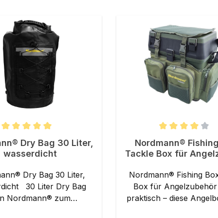
nittliche Bewertung von 5 von 5 Sternen
Durchschnittliche Bewer
n® Dry Bag 30 Liter,
Nordmann® Fishing
wasserdicht
Tackle Box für Angel
nn® Dry Bag 30 Liter,
Nordmann® Fishing Box
0 Liter Dry Bag
Box für Angelzubehör Se
n Nordmann® zum
praktisch – diese Angelbo
hlagbaren Preis!100%
wahrer Allrounder! Ganz