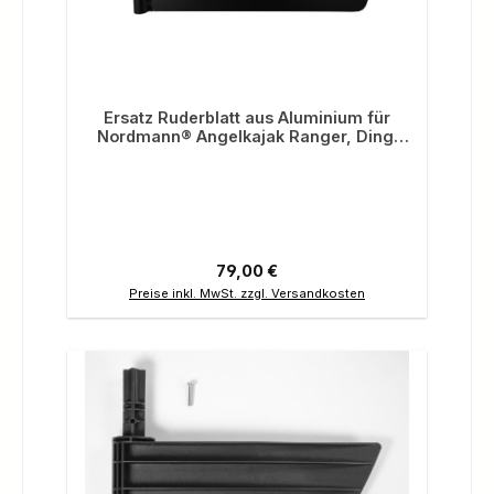
Ersatz Ruderblatt aus Aluminium für
Nordmann® Angelkajak Ranger, Dingi
250, CF13-21
Regulärer Preis:
79,00 €
Preise inkl. MwSt. zzgl. Versandkosten