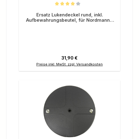
Durchschnittliche Bewertung von 4 von 5 Sternen
Ersatz Lukendeckel rund, inkl.
Aufbewahrungsbeutel, für Nordmann®
Angelkajaks Orca 12.5 und 10.8
Regulärer Preis:
31,90 €
Preise inkl. MwSt. zzgl. Versandkosten