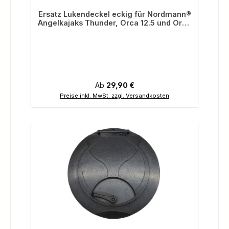
Durchschnittliche Bewertung von 5 von 5 Sternen
Ersatz Lukendeckel eckig für Nordmann®
Angelkajaks Thunder, Orca 12.5 und Orca
10.8
Regulärer Preis:
Ab
29,90 €
Preise inkl. MwSt. zzgl. Versandkosten