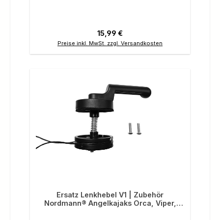
Regulärer Preis:
15,99 €
Preise inkl. MwSt. zzgl. Versandkosten
Ersatz Lenkhebel V1 | Zubehör
Nordmann® Angelkajaks Orca, Viper,
Raptor und Hunter