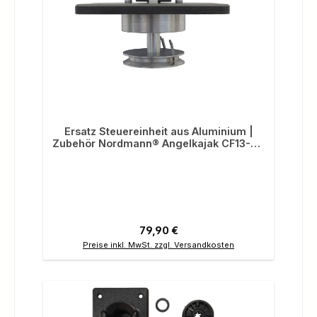
Ersatz Steuereinheit aus Aluminium |
Zubehör Nordmann® Angelkajak CF13-21,
Ranger, Dingi 250
Regulärer Preis:
79,90 €
Preise inkl. MwSt. zzgl. Versandkosten