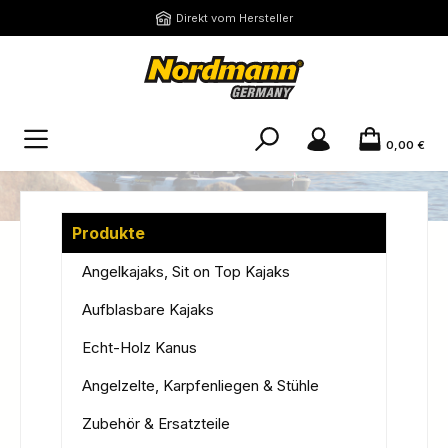
Zum Hauptinhalt springen
Direkt vom Hersteller
0,00 €
Produkte
Angelkajaks, Sit on Top Kajaks
Aufblasbare Kajaks
Echt-Holz Kanus
Angelzelte, Karpfenliegen & Stühle
Zubehör & Ersatzteile