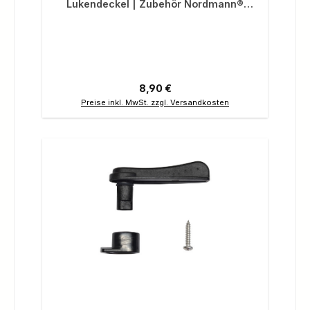
Lukendeckel | Zubehör Nordmann®
Thunder, Orca 12.5 und 10.8
Regulärer Preis:
8,90 €
Preise inkl. MwSt. zzgl. Versandkosten