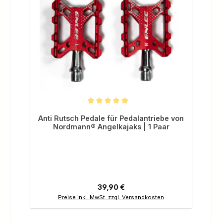
Durchschnittliche Bewertung von 5 von 5 Sternen
Anti Rutsch Pedale für Pedalantriebe von
Nordmann® Angelkajaks | 1 Paar
Regulärer Preis:
39,90 €
Preise inkl. MwSt. zzgl. Versandkosten