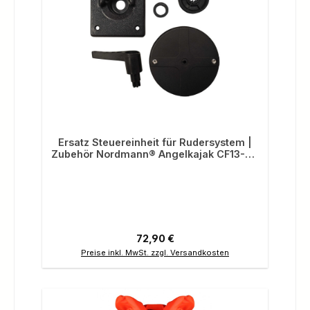
Ersatz Steuereinheit für Rudersystem |
Zubehör Nordmann® Angelkajak CF13-21,
Ranger, Dingi 250
Regulärer Preis:
72,90 €
Preise inkl. MwSt. zzgl. Versandkosten