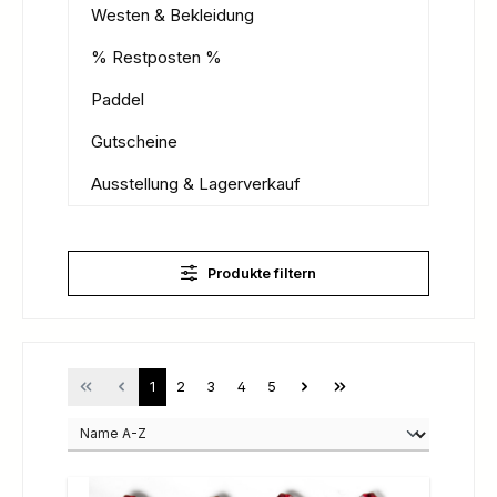
Westen & Bekleidung
% Restposten %
Paddel
Gutscheine
Ausstellung & Lagerverkauf
Produkte filtern
Seite
Seite
Seite
Seite
Seite
1
2
3
4
5