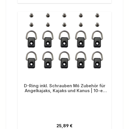
D-Ring inkl. Schrauben M6 Zubehör für
Angelkajaks, Kajaks und Kanus | 10-er
Pack
Regulärer Preis:
25,89 €