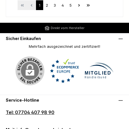
Seite
Seite
Seite
Seite
Seite
1
2
3
4
5
Direkt vom Hersteller
Sicher Einkaufen
Mehrfach ausgezeichnet und zertifiziert!
Service-Hotline
Tel: 07704 407 98 90