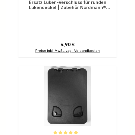
Ersatz Luken-Verschluss für runden
Lukendeckel | Zubehör Nordmann®
Angelkajaks Orca 12.5 und 10.8
Regulärer Preis:
4,90 €
Preise inkl. MwSt. zzgl. Versandkosten