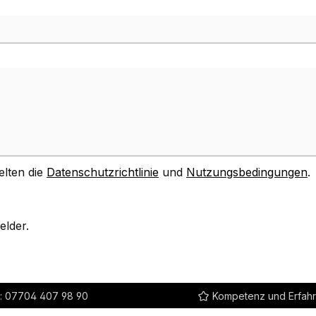
elten die
Datenschutzrichtlinie
und
Nutzungsbedingungen
.
elder.
:
07704 407 98 90
Kompetenz und Erfah