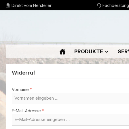
Direkt vom Hersteller
Fachberatung
m Hauptinhalt springen
Zur Suche springen
Zur Hauptnavigation springen
PRODUKTE
SER
Widerruf
Vorname
*
E-Mail-Adresse
*