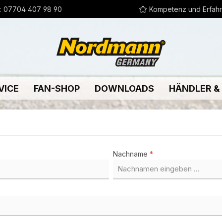
:
07704 407 98 90
Kompetenz und Erfah
VICE
FAN-SHOP
DOWNLOADS
HÄNDLER &
Nachname
*