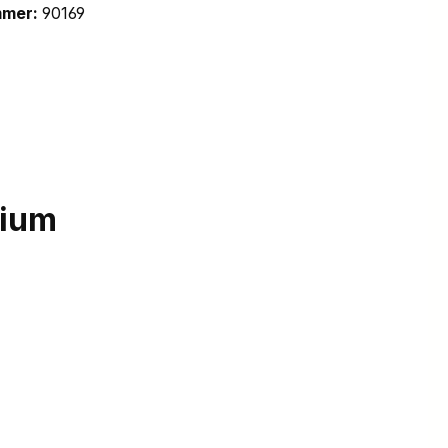
mmer:
90169
nium