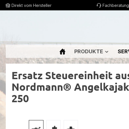
Direkt vom Hersteller
Fachberatung
m Hauptinhalt springen
Zur Suche springen
Zur Hauptnavigation springen
PRODUKTE
SER
Ersatz Steuereinheit a
Nordmann® Angelkajak 
250
Bildergalerie überspringen