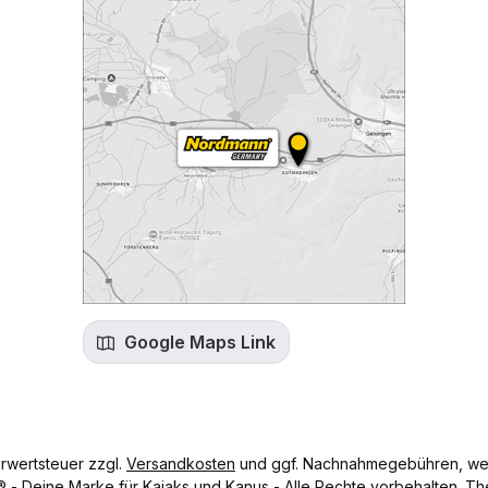
Google Maps Link
hrwertsteuer zzgl.
Versandkosten
und ggf. Nachnahmegebühren, wen
- Deine Marke für Kajaks und Kanus - Alle Rechte vorbehalten.