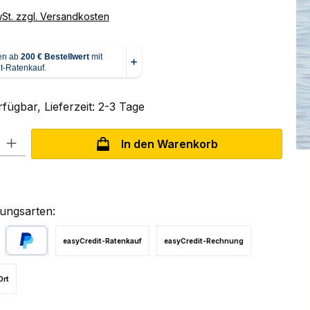
wSt. zzgl. Versandkosten
fügbar, Lieferzeit: 2-3 Tage
l: Gib den gewünschten Wert ein oder benutze die Schaltflächen um
In den Warenkorb
ungsarten:
easyCredit-Ratenkauf
easyCredit-Rechnung
PayPal
Ort