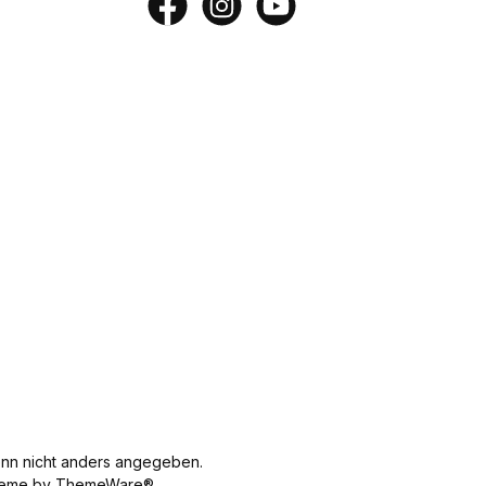
Facebook
Instagram
YouTube
n nicht anders angegeben.
 Theme by ThemeWare®