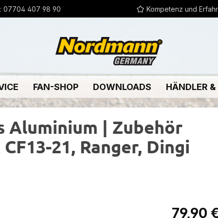
:
07704 407 98 90
Kompetenz und Erfah
VICE
FAN-SHOP
DOWNLOADS
HÄNDLER &
us Aluminium | Zubehör
CF13-21, Ranger, Dingi
Regulärer Pr
79,90 