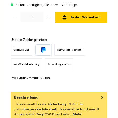
Sofort verfügbar, Lieferzeit: 2-3 Tage
Produkt Anzahl: Gib den gewünschten Wert ein oder benutze die Schaltfl
In den Warenkorb
Unsere Zahlungsarten:
Überweisung
easyCredit-Ratenkauf
PayPal
easyCredit-Rechnung
Barzahlung vor Ort
Produktnummer:
90184
Beschreibung
Nordmann® Ersatz Abdeckung LS-45F für
Zahnstangen-Pedalantrieb Passend zu Nordmann®
Angelkajaks: Dingi 250 Dingi Lady…
Mehr