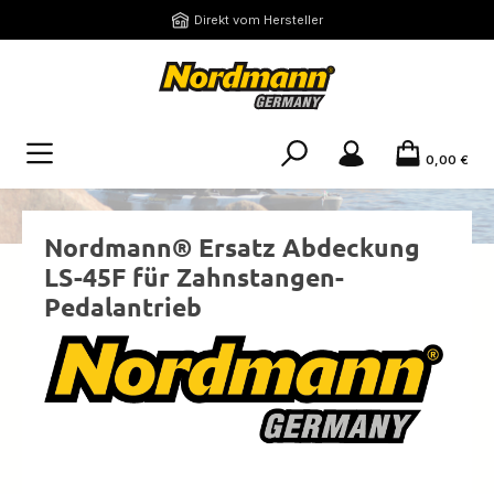
Zum Hauptinhalt springen
Direkt vom Hersteller
0,00 €
Nordmann® Ersatz Abdeckung
LS-45F für Zahnstangen-
Pedalantrieb