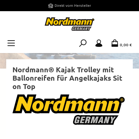
Zum Hauptinhalt springen
Direkt vom Hersteller
0,00 €
Nordmann® Kajak Trolley mit
Ballonreifen für Angelkajaks Sit
on Top