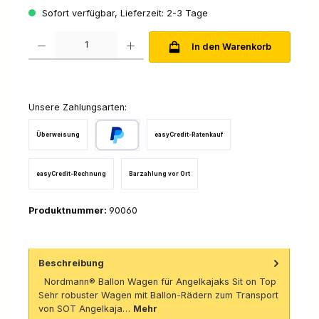
Sofort verfügbar, Lieferzeit: 2-3 Tage
Produkt Anzahl: Gib den gewünschten Wert ein oder benutze die Schaltfl
In den Warenkorb
Unsere Zahlungsarten:
Überweisung
easyCredit-Ratenkauf
PayPal
easyCredit-Rechnung
Barzahlung vor Ort
Produktnummer:
90060
Beschreibung
Nordmann® Ballon Wagen für Angelkajaks Sit on Top
Sehr robuster Wagen mit Ballon-Rädern zum Transport
von SOT Angelkaja…
Mehr