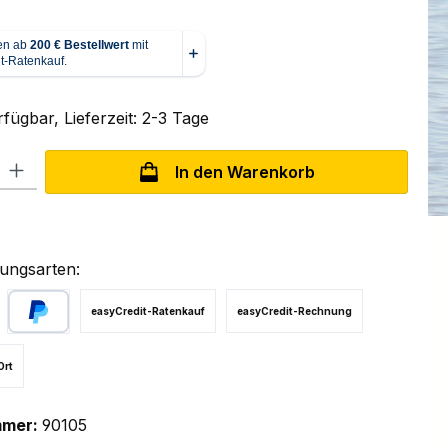
fügbar, Lieferzeit: 2-3 Tage
l: Gib den gewünschten Wert ein oder benutze die Schaltflächen um
In den Warenkorb
ungsarten:
easyCredit-Ratenkauf
easyCredit-Rechnung
PayPal
Ort
mmer:
90105