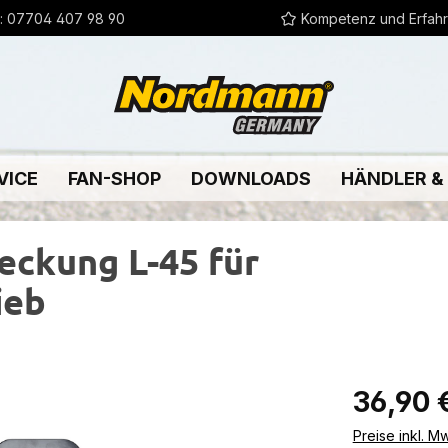
:
07704 407 98 90
Kompetenz und Erfah
VICE
FAN-SHOP
DOWNLOADS
HÄNDLER &
ckung L-45 für
ieb
Regulärer Pr
36,90 
Preise inkl. M