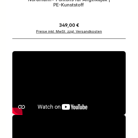
PE-Kunststoff
Regulärer Preis:
349,00 €
Preise inkl. MwSt. zzgl. Versandkosten