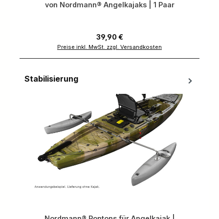
von Nordmann® Angelkajaks | 1 Paar
Regulärer Preis:
39,90 €
Preise inkl. MwSt. zzgl. Versandkosten
Stabilisierung
Produktgalerie überspringen
Nordmann® Pontons für Angelkajak |