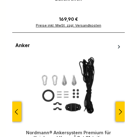
Regulärer Preis:
169,90 €
Preise inkl. MwSt. zzgl. Versandkosten
Anker
Produktgalerie überspringen
Nordmann® Ankersystem Premium für