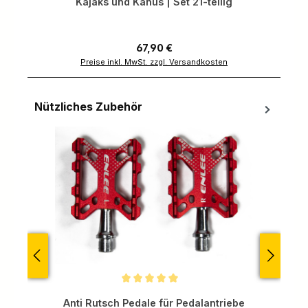
Kajaks und Kanus | Set 21-teilig
Regulärer Preis:
67,90 €
Preise inkl. MwSt. zzgl. Versandkosten
Nützliches Zubehör
Produktgalerie überspringen
Durchschnittliche Bewertung von 5 von 5 Sternen
Anti Rutsch Pedale für Pedalantriebe