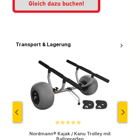
Transport & Lagerung
Produktgalerie überspringen
Durchschnittliche Bewertung von 5 von 5 Sternen
Nordmann® Kajak / Kanu Trolley mit
No
Ballonreifen