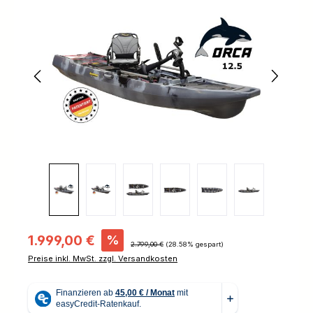
Bildergalerie überspringen
Verkaufspreis:
1.999,00 €
%
Regulärer Preis:
2.799,00 €
(28.58% gespart)
Preise inkl. MwSt. zzgl. Versandkosten