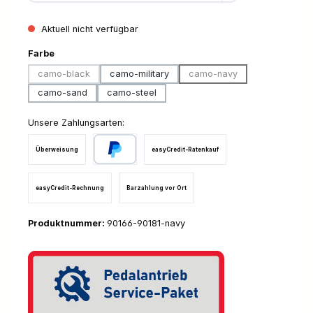
Aktuell nicht verfügbar
auswählen
Farbe
camo-black
camo-military
camo-navy
(Diese Option ist zurzeit nicht verfügbar.)
(Diese Option ist zurzeit n
camo-sand
camo-steel
Unsere Zahlungsarten:
Überweisung
easyCredit-Ratenkauf
PayPal
easyCredit-Rechnung
Barzahlung vor Ort
Produktnummer:
90166-90181-navy