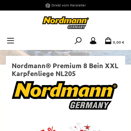
Zum Hauptinhalt springen
Direkt vom Hersteller
0,00 €
Nordmann® Premium 8 Bein XXL
Karpfenliege NL205
Bildergalerie überspringen