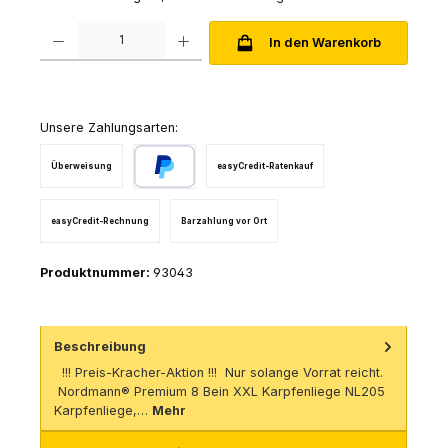
Produkt Anzahl: Gib den gewünschten Wert ein oder benutze die Schaltfl
In den Warenkorb
Unsere Zahlungsarten:
Überweisung
easyCredit-Ratenkauf
PayPal
easyCredit-Rechnung
Barzahlung vor Ort
Produktnummer:
93043
Beschreibung
!!! Preis-Kracher-Aktion !!! Nur solange Vorrat reicht.
Nordmann® Premium 8 Bein XXL Karpfenliege NL205
Karpfenliege,…
Mehr