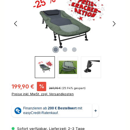
Verkaufspreis:
199,90 €
%
Regulärer Preis:
269,90 €
(25.94% gespart)
Preise inkl. MwSt. zzgl. Versandkosten
Sofort verfügbar, Lieferzeit: 2-3 Tage