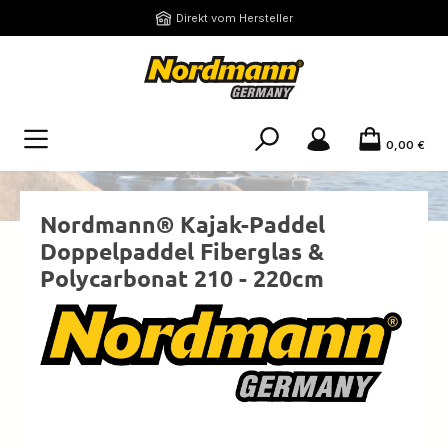
Zum Hauptinhalt springen
Direkt vom Hersteller
0,00 €
Nordmann® Kajak-Paddel
Doppelpaddel Fiberglas &
Polycarbonat 210 - 220cm