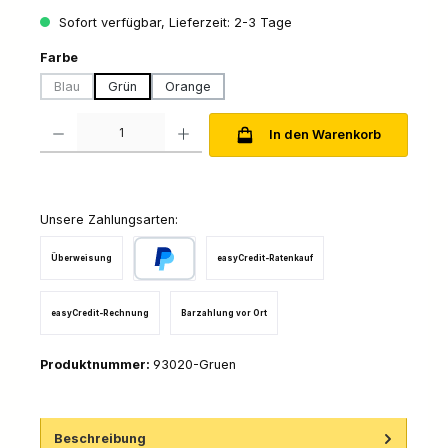
Sofort verfügbar, Lieferzeit: 2-3 Tage
auswählen
Farbe
Blau
Grün
Orange
(Diese Option ist zurzeit nicht verfügbar.)
Produkt Anzahl: Gib den gewünschten Wert ein oder benutze die Schaltfl
In den Warenkorb
Unsere Zahlungsarten:
Überweisung
easyCredit-Ratenkauf
PayPal
easyCredit-Rechnung
Barzahlung vor Ort
Produktnummer:
93020-Gruen
Beschreibung