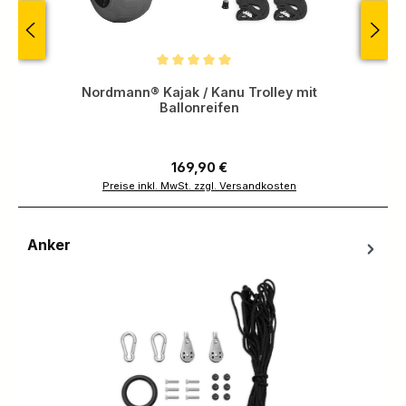
Durchschnittliche Bewertung von 5 von 5 Sternen
Nordmann® Kajak / Kanu Trolley mit
Ballonreifen
Regulärer Preis:
169,90 €
Preise inkl. MwSt. zzgl. Versandkosten
Anker
Produktgalerie überspringen