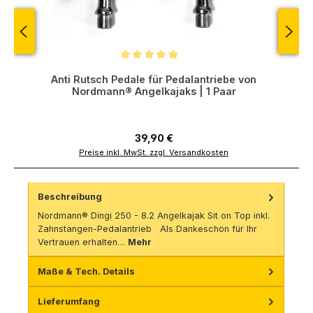
Durchschnittliche Bewertung von 5 von 5 Sternen
Anti Rutsch Pedale für Pedalantriebe von
Nordmann® Angelkajaks | 1 Paar
Regulärer Preis:
39,90 €
Preise inkl. MwSt. zzgl. Versandkosten
Beschreibung
Nordmann® Dingi 250 - 8.2 Angelkajak Sit on Top inkl.
Zahnstangen-Pedalantrieb Als Dankeschön für Ihr
Vertrauen erhalten…
Mehr
Maße & Tech. Details
Lieferumfang