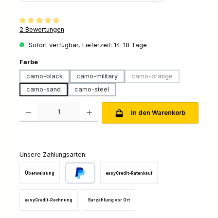
Durchschnittliche Bewertung von 5 von 5 Sternen
2 Bewertungen
Sofort verfügbar, Lieferzeit: 14-18 Tage
auswählen
Farbe
camo-black
camo-military
camo-orange
(Diese Option ist zurzeit
camo-sand
camo-steel
Produkt Anzahl: Gib den gewünschten Wert ein oder benutze die Schaltfl
In den Warenkorb
Unsere Zahlungsarten:
Überweisung
easyCredit-Ratenkauf
PayPal
easyCredit-Rechnung
Barzahlung vor Ort