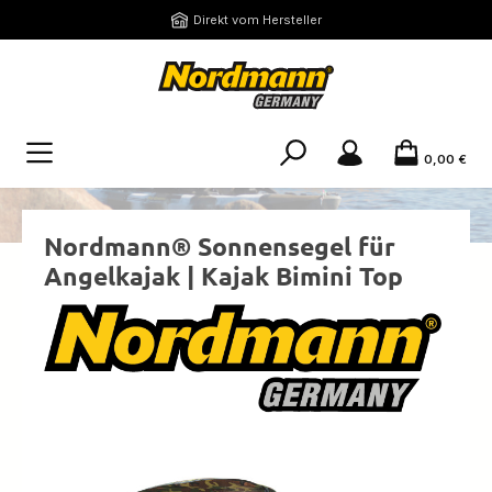
Zum Hauptinhalt springen
Direkt vom Hersteller
0,00 €
Nordmann® Sonnensegel für
Angelkajak | Kajak Bimini Top
Bildergalerie überspringen