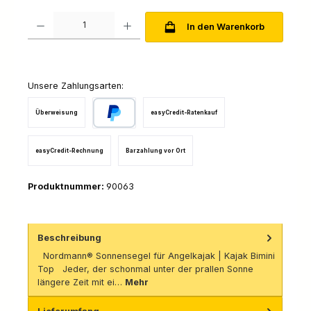
Produkt Anzahl: Gib den gewünschten Wert ein oder benutze die Schaltfl
In den Warenkorb
Unsere Zahlungsarten:
Überweisung
easyCredit-Ratenkauf
PayPal
easyCredit-Rechnung
Barzahlung vor Ort
Produktnummer:
90063
Beschreibung
Nordmann® Sonnensegel für Angelkajak | Kajak Bimini
Top Jeder, der schonmal unter der prallen Sonne
längere Zeit mit ei…
Mehr