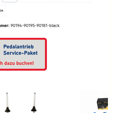
PayPal
Ort
mmer:
90194-90195-90181-black