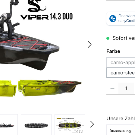
Sofort ver
ausw
Farbe
camo-appl
(D
camo-stee
Produkt Anzah
Unsere Zahl
Überweisung