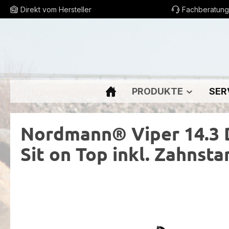
Direkt vom Hersteller
Fachberatung
m Hauptinhalt springen
Zur Suche springen
Zur Hauptnavigation springen
PRODUKTE
SER
Nordmann® Viper 14.3 D
Sit on Top inkl. Zahnst
Bildergalerie überspringen