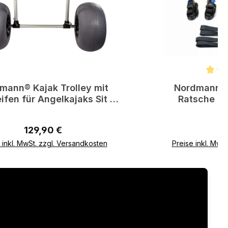
Durchschnittliche
mann® Kajak Trolley mit
Nordmann® 
eifen für Angelkajaks Sit on
Ratsche 2-t
Top
Regulärer Preis:
Re
129,90 €
3
 inkl. MwSt. zzgl. Versandkosten
Preise inkl. MwS