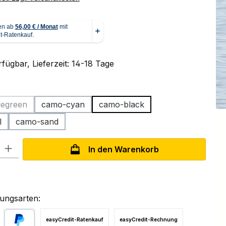
fügbar, Lieferzeit: 14-18 Tage
ählen
egreen
camo-cyan
camo-black
iese Option ist zurzeit nicht verfügbar.)
l
camo-sand
l: Gib den gewünschten Wert ein oder benutze die Schaltflächen um
In den Warenkorb
ungsarten:
easyCredit-Ratenkauf
easyCredit-Rechnung