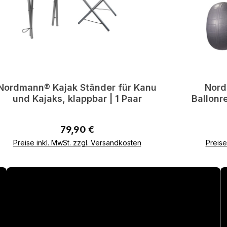
Nordmann® Kajak Ständer für Kanu
Nord
und Kajaks, klappbar | 1 Paar
Ballonr
Regulärer Preis:
79,90 €
Preise inkl. MwSt. zzgl. Versandkosten
Preise