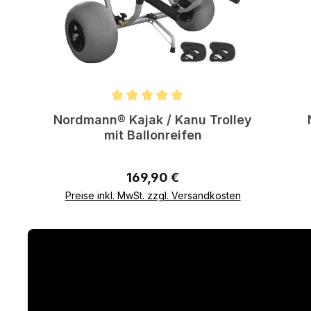
Durchschnittliche Bewertung von 5 von 5 Sternen
Nordmann® Kajak / Kanu Trolley
mit Ballonreifen
Regulärer Preis:
169,90 €
Preise inkl. MwSt. zzgl. Versandkosten