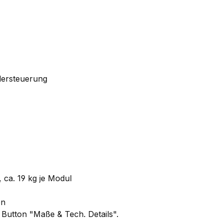
dersteuerung
, ca. 19 kg je Modul
on
 Button "Maße & Tech. Details".