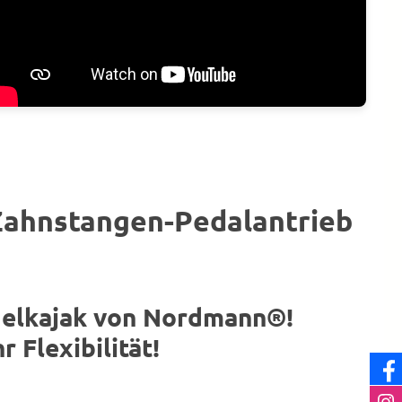
 Zahnstangen-Pedalantrieb
Angelkajak von Nordmann®!
r Flexibilität!