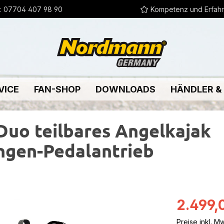
:
07704 407 98 90
Kompetenz und Erfah
VICE
FAN-SHOP
DOWNLOADS
HÄNDLER &
uo teilbares Angelkajak
angen-Pedalantrieb
Verkaufsprei
2.499,
Preise inkl. M