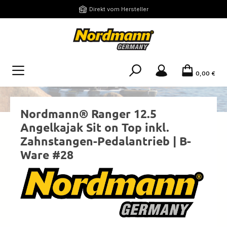
Zum Hauptinhalt springen
Direkt vom Hersteller
0,00 €
Nordmann® Ranger 12.5
Angelkajak Sit on Top inkl.
Zahnstangen-Pedalantrieb | B-
Ware #28