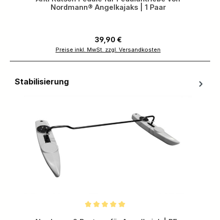
Nordmann® Angelkajaks | 1 Paar
Regulärer Preis:
39,90 €
Preise inkl. MwSt. zzgl. Versandkosten
Stabilisierung
Produktgalerie überspringen
Durchschnittliche Bewertung von 5 von 5 Sternen