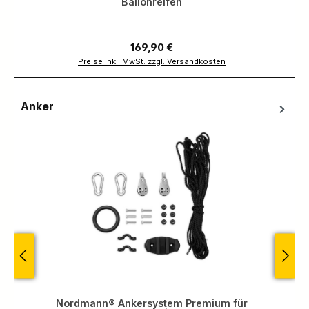
Ballonreifen
Regulärer Preis:
169,90 €
Preise inkl. MwSt. zzgl. Versandkosten
Anker
Produktgalerie überspringen
Nordmann® Ankersystem Premium für