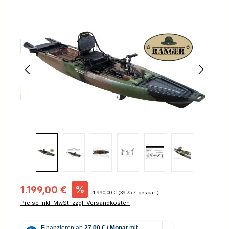
Bildergalerie überspringen
Verkaufspreis:
1.199,00 €
%
Regulärer Preis:
1.990,00 €
(39.75% gespart)
Preise inkl. MwSt. zzgl. Versandkosten