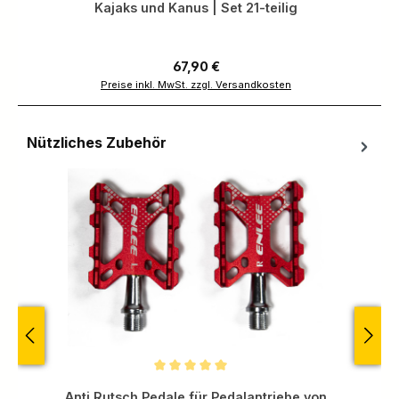
Kajaks und Kanus | Set 21-teilig
Regulärer Preis:
67,90 €
Preise inkl. MwSt. zzgl. Versandkosten
Nützliches Zubehör
Produktgalerie überspringen
Durchschnittliche Bewertung von 5 von 5 Sternen
Anti Rutsch Pedale für Pedalantriebe von