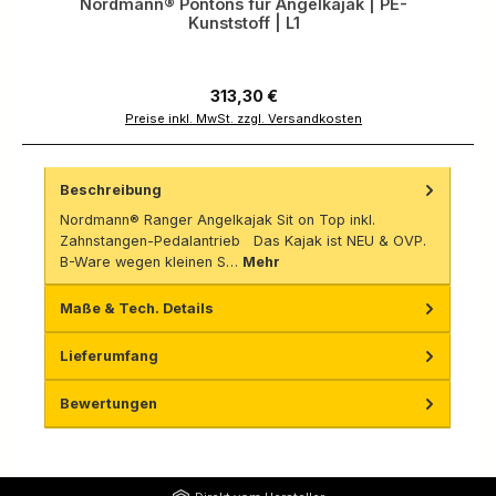
Nordmann® Pontons für Angelkajak | PE-
Kunststoff | L1
Regulärer Preis:
313,30 €
Preise inkl. MwSt. zzgl. Versandkosten
Beschreibung
Nordmann® Ranger Angelkajak Sit on Top inkl.
Zahnstangen-Pedalantrieb Das Kajak ist NEU & OVP.
B-Ware wegen kleinen S…
Mehr
Maße & Tech. Details
Lieferumfang
Bewertungen