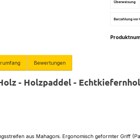
Überweisung
Barzahlung vor 
Produktnu
erumfang
Bewertungen
olz - Holzpaddel - Echtkiefernhol
ngsstreifen aus Mahagoni. Ergonomisch geformter Griff (Pal