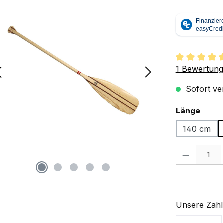
Durchschnit
1 Bewertung
Sofort ver
ausw
Länge
140 cm
Produkt Anzah
Unsere Zahl