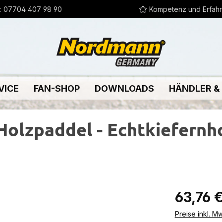
:
07704 407 98 90
Kompetenz und Erfah
VICE
FAN-SHOP
DOWNLOADS
HÄNDLER &
Holzpaddel - Echtkiefernho
Regulärer Pr
63,76 
Preise inkl. M