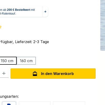
tliche Bewertung von 5 von 5 Sternen
fügbar, Lieferzeit: 2-3 Tage
ählen
150 cm
160 cm
l: Gib den gewünschten Wert ein oder benutze die Schaltflächen um
In den Warenkorb
ungsarten: