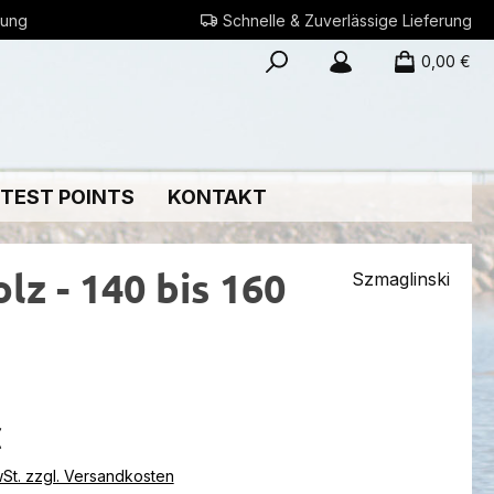
rung
Schnelle & Zuverlässige Lieferung
0,00 €
 TEST POINTS
KONTAKT
lz - 140 bis 160
Szmaglinski
eis:
€
wSt. zzgl. Versandkosten