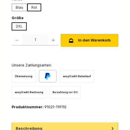
Blau
Rot
auswählen
Größe
2XL
Produkt Anzahl: Gib den gewünschten Wert ein oder benutze die Schaltfl
In den Warenkorb
Unsere Zahlungsarten:
Überweisung
easyCredit-Ratenkauf
PayPal
easyCredit-Rechnung
Barzahlung vor Ort
Produktnummer:
91021-11911S
Beschreibung