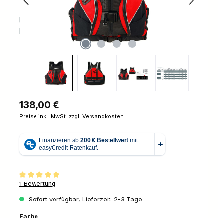
Regulärer Preis:
138,00 €
Preise inkl. MwSt. zzgl. Versandkosten
Durchschnittliche Bewertung von 5 von 5 Sternen
1 Bewertung
Sofort verfügbar, Lieferzeit: 2-3 Tage
auswählen
Farbe