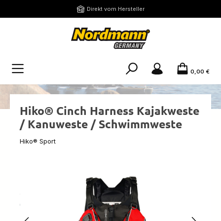
Zum Hauptinhalt springen
Direkt vom Hersteller
0,00 €
Hiko® Cinch Harness Kajakweste
/ Kanuweste / Schwimmweste
Hiko® Sport
Bildergalerie überspringen