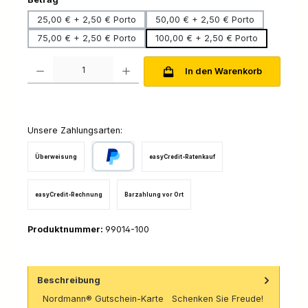
25,00 € + 2,50 € Porto
50,00 € + 2,50 € Porto
75,00 € + 2,50 € Porto
100,00 € + 2,50 € Porto
Produkt Anzahl: Gib den gewünschten Wert ein oder benutze die Schaltfl
In den Warenkorb
Unsere Zahlungsarten:
Überweisung
easyCredit-Ratenkauf
PayPal
easyCredit-Rechnung
Barzahlung vor Ort
Produktnummer:
99014-100
Beschreibung
Nordmann® Gutschein-Karte Schenken Sie Freude!