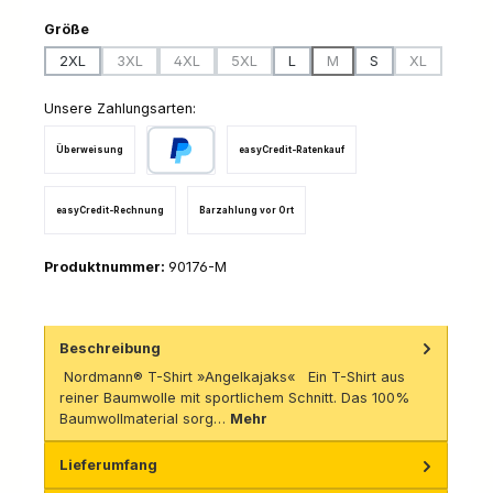
auswählen
Größe
2XL
3XL
4XL
5XL
L
M
S
XL
(Diese Option ist zurzeit nicht verfügbar.)
(Diese Option ist zurzeit nicht verfügbar.)
(Diese Option ist zurzeit nicht verfügbar.)
(Diese Option ist zurzeit n
(Diese Option
Unsere Zahlungsarten:
Überweisung
easyCredit-Ratenkauf
PayPal
easyCredit-Rechnung
Barzahlung vor Ort
Produktnummer:
90176-M
Beschreibung
Nordmann® T-Shirt »Angelkajaks« Ein T-Shirt aus
reiner Baumwolle mit sportlichem Schnitt. Das 100%
Baumwollmaterial sorg…
Mehr
Lieferumfang