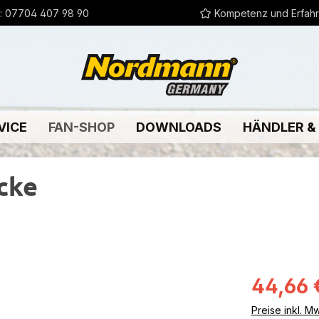
:
07704 407 98 90
Kompetenz und Erfah
VICE
FAN-SHOP
DOWNLOADS
HÄNDLER &
cke
Verkaufsprei
44,66 
Preise inkl. M