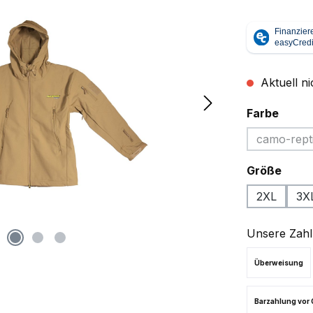
Aktuell ni
ausw
Farbe
camo-repti
(Diese
ausw
Größe
2XL
3X
Unsere Zahl
Überweisung
Barzahlung vor 