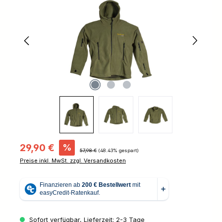
Verkaufspreis:
29,90 €
%
Regulärer Preis:
57,98 €
(48.43% gespart)
Preise inkl. MwSt. zzgl. Versandkosten
Sofort verfügbar, Lieferzeit: 2-3 Tage