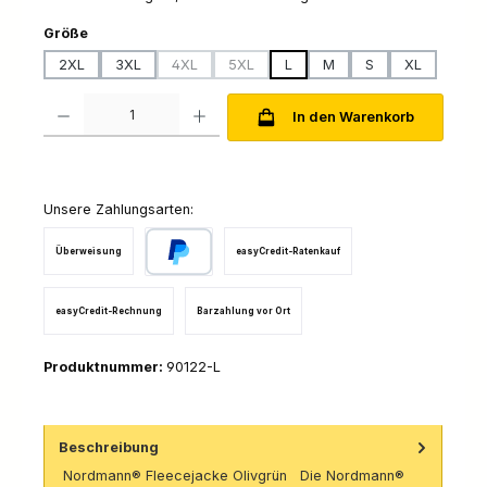
auswählen
Größe
2XL
3XL
4XL
5XL
L
M
S
XL
(Diese Option ist zurzeit nicht verfügbar.)
(Diese Option ist zurzeit nicht verfügbar.)
Produkt Anzahl: Gib den gewünschten Wert ein oder benutze die Schaltfl
In den Warenkorb
Unsere Zahlungsarten:
Überweisung
easyCredit-Ratenkauf
PayPal
easyCredit-Rechnung
Barzahlung vor Ort
Produktnummer:
90122-L
Beschreibung
Nordmann® Fleecejacke Olivgrün Die Nordmann®