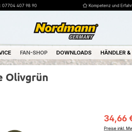
:
07704 407 98 90
Kompetenz und Erfah
VICE
FAN-SHOP
DOWNLOADS
HÄNDLER &
 Olivgrün
Verkaufsprei
34,66 
Preise inkl. M