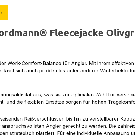
n
ordmann® Fleecejacke Olivg
er Work-Comfort-Balance für Angler. Mit ihrem effektive
ern lässt sich auch problemlos unter anderer Winterbekleidu
ungsaktivität aus, was sie zur optimalen Wahl für verschi
t, und die flexiblen Einsätze sorgen für hohen Tragekomf
weisenden Reißverschlüssen bis hin zu verstellbarer Kap
r anspruchsvollsten Angler gerecht zu werden. Die zahlre
strategisch platziert. Für eine individuelle Anpassung u