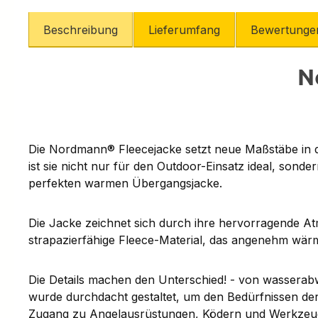
Beschreibung
Lieferumfang
Bewertunge
N
Die Nordmann® Fleecejacke setzt neue Maßstäbe in d
ist sie nicht nur für den Outdoor-Einsatz ideal, sond
perfekten warmen Übergangsjacke.
Die Jacke zeichnet sich durch ihre hervorragende Atm
strapazierfähige Fleece-Material, das angenehm wärm
Die Details machen den Unterschied! - von wasserab
wurde durchdacht gestaltet, um den Bedürfnissen de
Zugang zu Angelausrüstungen, Ködern und Werkzeugen 