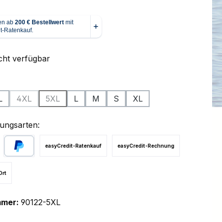
cht verfügbar
ählen
L
4XL
5XL
L
M
S
XL
(Diese Option ist zurzeit nicht verfügbar.)
(Diese Option ist zurzeit nicht verfügbar.)
ungsarten:
easyCredit-Ratenkauf
easyCredit-Rechnung
PayPal
Ort
mmer:
90122-5XL