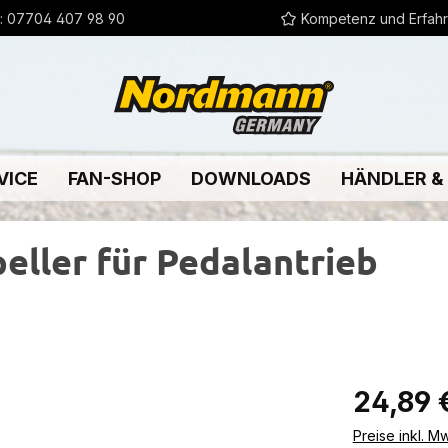
:
07704 407 98 90
Kompetenz und Erfah
VICE
FAN-SHOP
DOWNLOADS
HÄNDLER &
eller für Pedalantrieb
Regulärer Pr
24,89 
Preise inkl. M