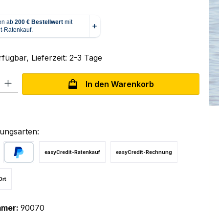
fügbar, Lieferzeit: 2-3 Tage
l: Gib den gewünschten Wert ein oder benutze die Schaltflächen um
In den Warenkorb
ungsarten:
easyCredit-Ratenkauf
easyCredit-Rechnung
PayPal
Ort
mmer:
90070