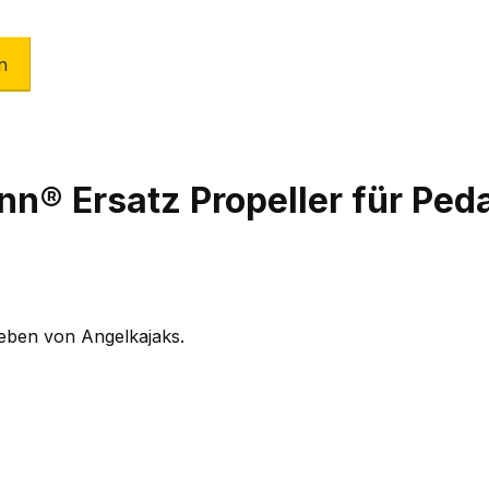
n
n® Ersatz Propeller für Peda
ieben von Angelkajaks.